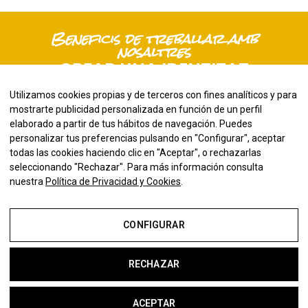
Beneficis de treballar amb
nosaltres
CREAR UNA IDENTITAT
CORPORATIVA
Utilizamos cookies propias y de terceros con fines analíticos y para
mostrarte publicidad personalizada en función de un perfil
elaborado a partir de tus hábitos de navegación. Puedes
personalizar tus preferencias pulsando en "Configurar", aceptar
todas las cookies haciendo clic en "Aceptar", o rechazarlas
seleccionando "Rechazar". Para más información consulta
PROCÉS
nuestra
Política de Privacidad y Cookies
.
CONFIGURAR
BRIEFING
Primer pas, necessari i molt important
RECHAZAR
T’hem de conèixer bé, saber quines són les
teves preferències i les teves necessitats.
ACEPTAR
Amb el nostre qüestionari podrem començar