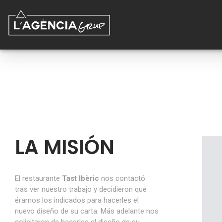
EL LUGAR DONDE 
LA MISIÓN
El restaurante
Tast Ibèric
nos contactó
tras ver nuestro trabajo y decidieron que
éramos los indicados para hacerles el
nuevo diseño de su carta. Más adelante nos